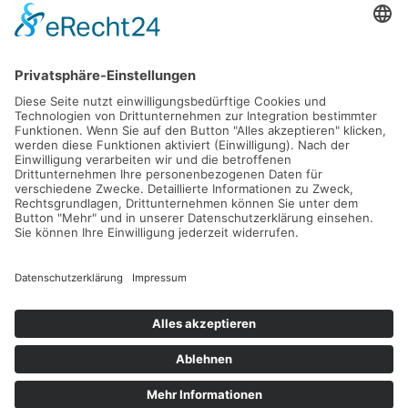
Büro Box Buxtehuder Büroartikel Markt
Harburger Straße 86 · 21614 Buxtehude
Tel.:
04161 714097 + 98
Mobil:
0152 038 638 34
Fax: 04161 714 090
E-Mail:
kontakt@buerobox.de
Internet:
www.buerobox.de
Sitemap
Impressum/Disclaimer
Datenschutzerklärung
AGB
Cookieienstellungen
Designed by
vitamin B2 | Konzept- und Werbeagentur