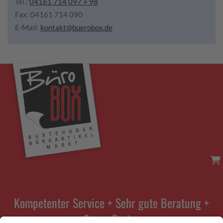
Tel.:
04161 714 097 + 98
Fax: 04161 714 090
E-Mail:
kontakt@buerobox.de
Kompetenter Service + Sehr gute Beratung +
Super Preise