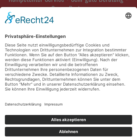
Super Preise
Büro Box Buxtehuder Büroartikel Markt
Harburger Straße 86 · 21614 Buxtehude
Tel.:
04161 714097 + 98
Mobil:
0152 038 638 34
Fax: 04161 714 090
E-Mail:
kontakt@buerobox.de
Internet:
www.buerobox.de
Sitemap
Impressum/Disclaimer
Datenschutzerklärung
AGB
Cookieienstellungen
Designed by
vitamin B2 | Konzept- und Werbeagentur